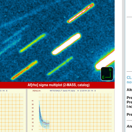
CL
no
Alt
Pr
Pr
I n
Pr
An