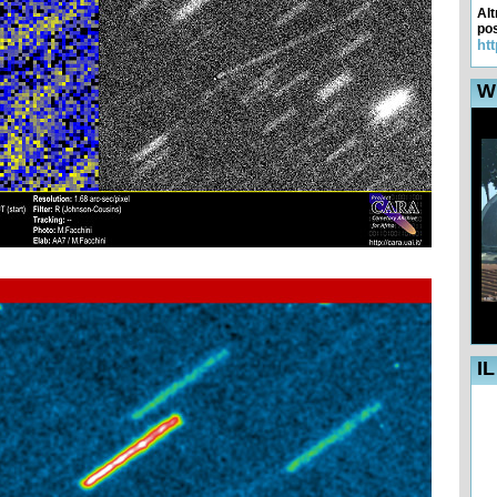
Alt
pos
ht
W
C
I