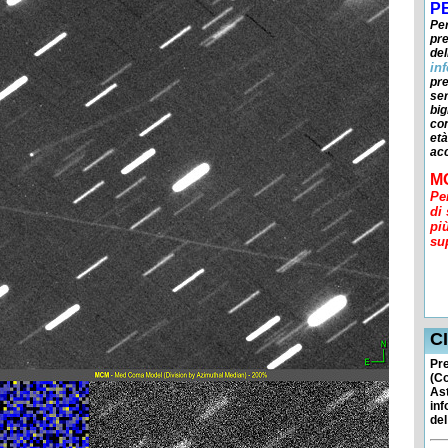
P
Per
pr
del
in
pre
ser
big
con
età
ac
M
Pe
di
pi
su
La 
c/c
Ca
IB
C
Pre
(C
Ast
inf
de