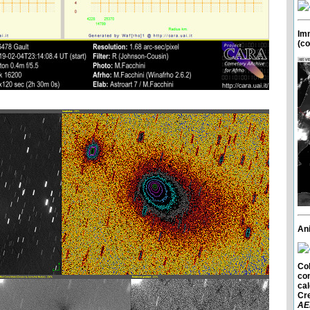
Imm
(co
An
Col
con
cal
Cre
AE