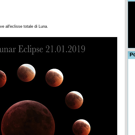
e all'eclisse totale di Luna.
Po