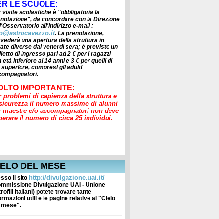
ER LE SCUOLE:
 visite scolastiche è
"obbligatoria la
enotazione"
, da concordare con la Direzione
l'Osservatorio all'indirizzo e-mail :
fo@astrocavezzo.it
. La prenotazione,
vederà una apertura della struttura in
ate diverse dal venerdì sera; è previsto un
lietto di ingresso pari ad 2 € per i ragazzi
 età inferiore ai 14 anni e 3 € per quelli di
 superiore, compresi gli adulti
compagnatori.
OLTO IMPORTANTE:
r problemi di capienza della struttura e
 sicurezza il numero massimo di alunni
ù maestre e/o accompagnatori non deve
perare il numero di circa 25 individui.
quota relativa andrà versata a:
 postale di Tesoreria del Comune di
vezzo.
AN: IT 94C0760112900000014760417
IELO DEL MESE
http://divulgazione.uai.it/
sso il sito
ommissione Divulgazione UAI - Unione
rofili Italiani) potete trovare tante
ormazioni utili e le pagine relative al "Cielo
l mese".