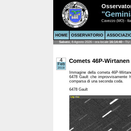
Osservato
"Gemini
Cavezzo (MO) - Ita
HOME
OSSERVATORIO
ASSOCIAZI
Sabato
, 8 Agosto 2026 - ora locale
16:14:42
- TU
4
Comets 46P-Wirtanen e
Feb
2019
Immagine della cometa 46P-Wirtanen
6478 Gault che improvvisamente ha
comparsa di una seconda coda.
6478 Gault