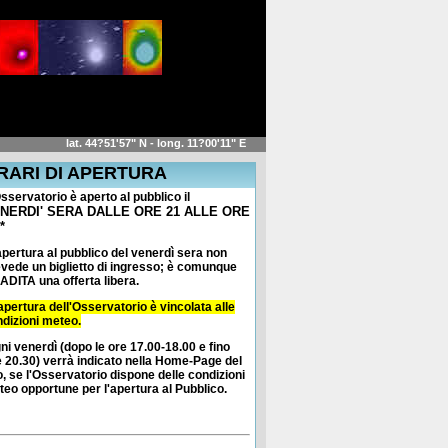
lat.
44?51'57" N
- long.
11?00'11" E
RARI DI APERTURA
sservatorio è aperto al pubblico il
NERDI' SERA DALLE ORE 21 ALLE ORE
*
pertura al pubblico del venerdì sera non
vede un biglietto di ingresso;
è comunque
DITA una offerta libera.
apertura dell'Osservatorio è vincolata alle
dizioni meteo.
ni venerdì (dopo le ore 17.00-18.00 e fino
e 20.30) verrà indicato nella Home-Page del
o, se l'Osservatorio dispone delle condizioni
eo opportune per l'apertura al Pubblico.