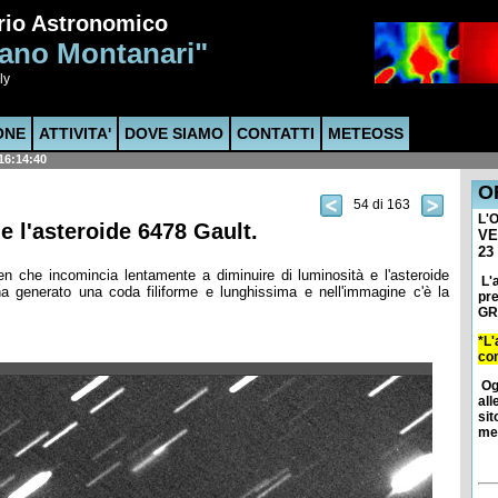
rio Astronomico
ano Montanari"
ly
ONE
ATTIVITA'
DOVE SIAMO
CONTATTI
METEOSS
16:14:42
O
54 di 163
L'O
 l'asteroide 6478 Gault.
VE
23 
 che incomincia lentamente a diminuire di luminosità e l'asteroide
L'a
 generato una coda filiforme e lunghissima e nell'immagine c'è la
pre
GRA
*L'
con
Og
all
sit
met