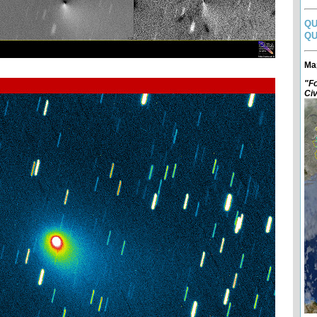
QU
QU
Ma
"Fo
Civ